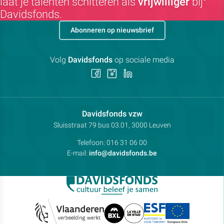
laat je talenten schitteren als
vrijwilliger
bij
Davidsfonds.
Abonneren op nieuwsbrief
Volg
Davidsfonds
op sociale media
Volg
Volg
Volg
ons
ons
ons
op
op
op
Facebook
Instagram
LinkedIn
Contactpersoon:
Davidsfonds vzw
Adres:
Sluisstraat 79
bus 03.01, 3000
Leuven
Telefoon:
016 31 06 00
E-mail:
info@davidsfonds.be